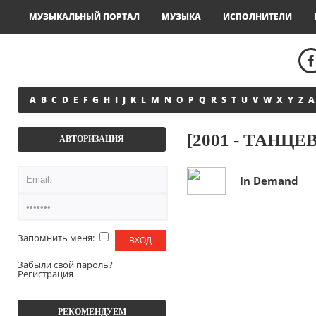
МУЗЫКАЛЬНЫЙ ПОРТАЛ
МУЗЫКА
ИСПОЛНИТЕЛИ
A
B
C
D
E
F
G
H
I
J
K
L
M
N
O
P
Q
R
S
T
U
V
W
X
Y
Z
А
[2001 - ТАНЦЕ
АВТОРИЗАЦИЯ
In Demand
Запомнить меня:
Забыли свой пароль?
Регистрация
РЕКОМЕНДУЕМ