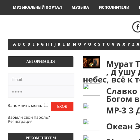
МУЗЫКАЛЬНЫЙ ПОРТАЛ
МУЗЫКА
ИСПОЛНИТЕЛИ
A
B
C
D
E
F
G
H
I
J
K
L
M
N
O
P
Q
R
S
T
U
V
W
X
Y
Z
А
Мурат Т
АВТОРИЗАЦИЯ
, д ушу
небес, всё к 
Славко 
Богом в
Запомнить меня:
MP-3
З 
Забыли свой пароль?
Регистрация
Океан 
РЕКОМЕНДУЕМ