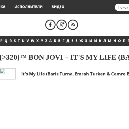
ЫКА
ИСПОЛНИТЕЛИ
ВИДЕО
P
Q
R
S
T
U
V
W
X
Y
Z
А
Б
В
Г
Д
Е
Ё
Ж
З
И
Й
К
Л
М
Н
О
П
[>320]™ BON JOVI – IT'S MY LIFE (B
It's My Life (Baris Turna, Emrah Turken & Cemre