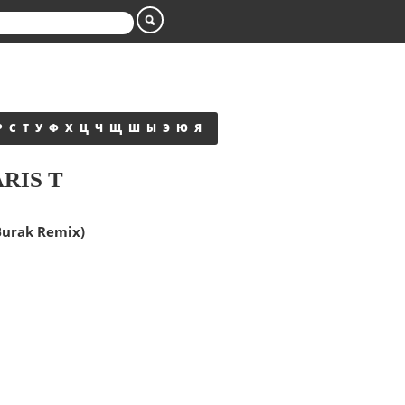
Р
С
Т
У
Ф
Х
Ц
Ч
Щ
Ш
Ы
Э
Ю
Я
ARIS T
 Burak Remix)