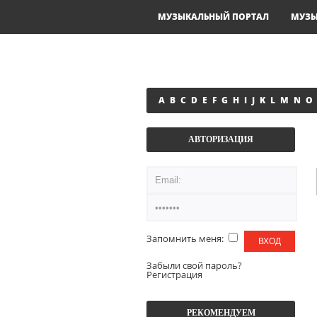
МУЗЫКАЛЬНЫЙ ПОРТАЛ
МУЗ
A
B
C
D
E
F
G
H
I
J
K
L
M
N
O
АВТОРИЗАЦИЯ
Запомнить меня:
Забыли свой пароль?
Регистрация
РЕКОМЕНДУЕМ