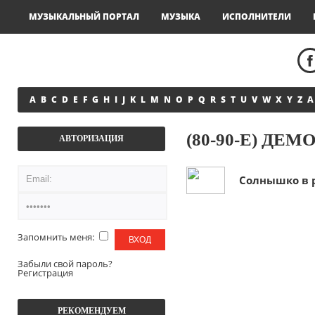
МУЗЫКАЛЬНЫЙ ПОРТАЛ
МУЗЫКА
ИСПОЛНИТЕЛИ
A
B
C
D
E
F
G
H
I
J
K
L
M
N
O
P
Q
R
S
T
U
V
W
X
Y
Z
А
(80-90-Е) ДЕМ
АВТОРИЗАЦИЯ
Солнышко в р
Запомнить меня:
Забыли свой пароль?
Регистрация
РЕКОМЕНДУЕМ