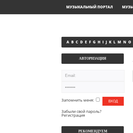
МУЗЫКАЛЬНЫЙ ПОРТАЛ
МУЗ
A
B
C
D
E
F
G
H
I
J
K
L
M
N
O
АВТОРИЗАЦИЯ
Запомнить меня:
Забыли свой пароль?
Регистрация
РЕКОМЕНДУЕМ