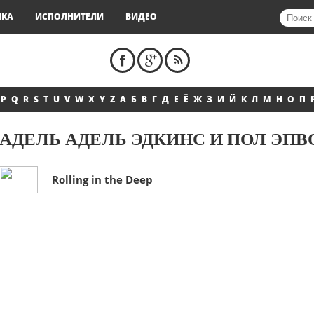
ЫКА
ИСПОЛНИТЕЛИ
ВИДЕО
P
Q
R
S
T
U
V
W
X
Y
Z
А
Б
В
Г
Д
Е
Ё
Ж
З
И
Й
К
Л
М
Н
О
П
АДЕЛЬ АДЕЛЬ ЭДКИНС И ПОЛ ЭПВ
Rolling in the Deep