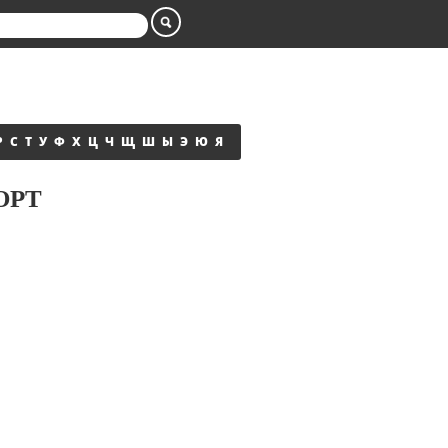
Р
С
Т
У
Ф
Х
Ц
Ч
Щ
Ш
Ы
Э
Ю
Я
ОРТ