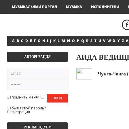
МУЗЫКАЛЬНЫЙ ПОРТАЛ
МУЗЫКА
ИСПОЛНИТЕЛИ
A
B
C
D
E
F
G
H
I
J
K
L
M
N
O
P
Q
R
S
T
U
V
W
X
Y
Z
А
АИДА ВЕДИЩЕ
АВТОРИЗАЦИЯ
Чунга-Чанга 
Запомнить меня:
Забыли свой пароль?
Регистрация
РЕКОМЕНДУЕМ