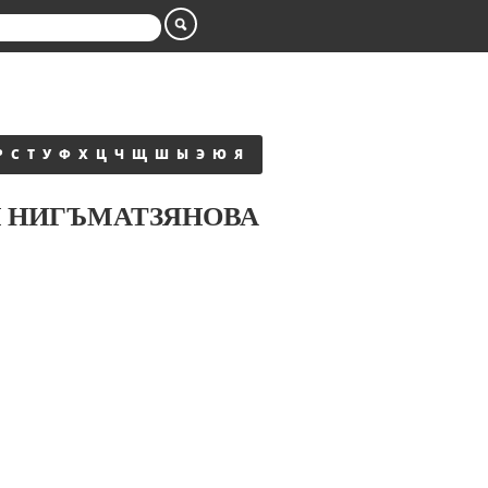
Р
С
Т
У
Ф
Х
Ц
Ч
Щ
Ш
Ы
Э
Ю
Я
Ш НИГЪМАТЗЯНОВА