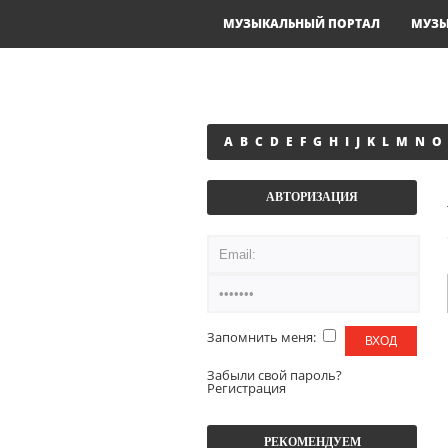
МУЗЫКАЛЬНЫЙ ПОРТАЛ
МУЗ
A
B
C
D
E
F
G
H
I
J
K
L
M
N
O
АВТОРИЗАЦИЯ
Запомнить меня:
Забыли свой пароль?
Регистрация
РЕКОМЕНДУЕМ