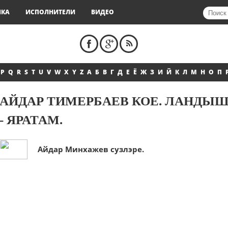
ЫКА
ИСПОЛНИТЕЛИ
ВИДЕО
P
Q
R
S
T
U
V
W
X
Y
Z
А
Б
В
Г
Д
Е
Ё
Ж
З
И
Й
К
Л
М
Н
О
П
АЙДАР ТИМЕРБАЕВ КОЕ. ЛАНДЫ
- ЯРАТАМ.
Айдар Минхажев сузлэре.