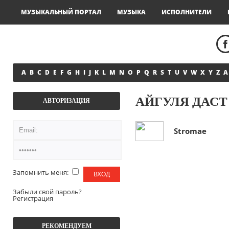
МУЗЫКАЛЬНЫЙ ПОРТАЛ
МУЗЫКА
ИСПОЛНИТЕЛИ
A
B
C
D
E
F
G
H
I
J
K
L
M
N
O
P
Q
R
S
T
U
V
W
X
Y
Z
А
АЙГУЛЯ ДАСТ
АВТОРИЗАЦИЯ
Stromae
Запомнить меня:
Забыли свой пароль?
Регистрация
РЕКОМЕНДУЕМ