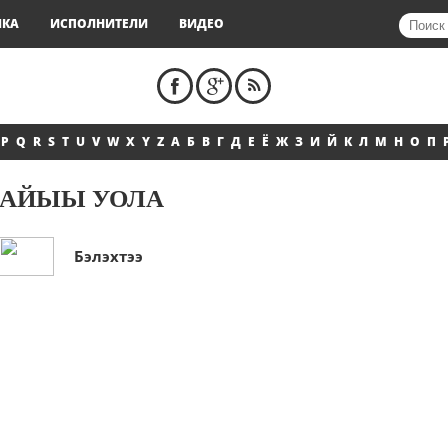
ЫКА
ИСПОЛНИТЕЛИ
ВИДЕО
P
Q
R
S
T
U
V
W
X
Y
Z
А
Б
В
Г
Д
Е
Ё
Ж
З
И
Й
К
Л
М
Н
О
П
АЙЫЫ УОЛА
Бэлэхтээ