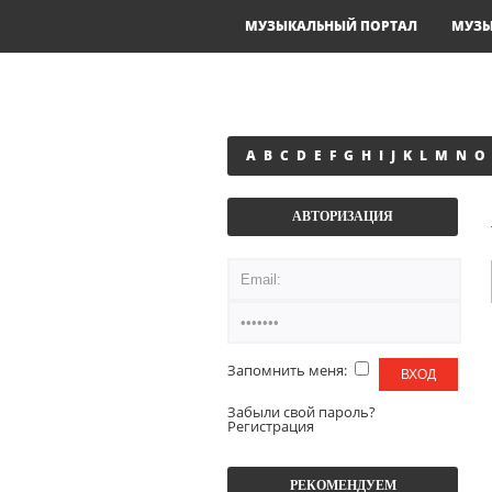
МУЗЫКАЛЬНЫЙ ПОРТАЛ
МУЗ
A
B
C
D
E
F
G
H
I
J
K
L
M
N
O
АВТОРИЗАЦИЯ
Запомнить меня:
Забыли свой пароль?
Регистрация
РЕКОМЕНДУЕМ