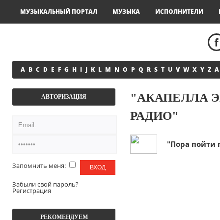
МУЗЫКАЛЬНЫЙ ПОРТАЛ
МУЗЫКА
ИСПОЛНИТЕЛИ
A
B
C
D
E
F
G
H
I
J
K
L
M
N
O
P
Q
R
S
T
U
V
W
X
Y
Z
А
"АКАПЕЛЛА Э
АВТОРИЗАЦИЯ
РАДИО"
"Пора пойти 
Запомнить меня:
Забыли свой пароль?
Регистрация
РЕКОМЕНДУЕМ