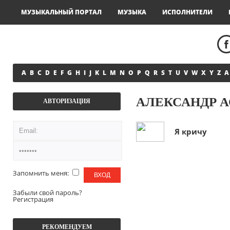
МУЗЫКАЛЬНЫЙ ПОРТАЛ
МУЗЫКА
ИСПОЛНИТЕЛИ
A
B
C
D
E
F
G
H
I
J
K
L
M
N
O
P
Q
R
S
T
U
V
W
X
Y
Z
А
АЛЕКСАНДР 
АВТОРИЗАЦИЯ
Я кричу
Запомнить меня:
Забыли свой пароль?
Регистрация
РЕКОМЕНДУЕМ