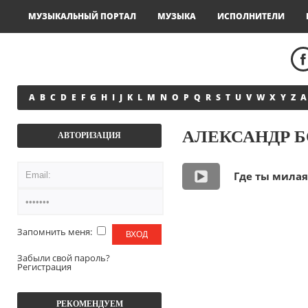
МУЗЫКАЛЬНЫЙ ПОРТАЛ
МУЗЫКА
ИСПОЛНИТЕЛИ
A
B
C
D
E
F
G
H
I
J
K
L
M
N
O
P
Q
R
S
T
U
V
W
X
Y
Z
А
АЛЕКСАНДР Б
АВТОРИЗАЦИЯ
Где ты милая
Запомнить меня:
Забыли свой пароль?
Регистрация
РЕКОМЕНДУЕМ