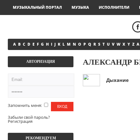
МУЗЫКАЛЬНЫЙ ПОРТАЛ
МУЗЫКА
ИСПОЛНИТЕЛИ
A
B
C
D
E
F
G
H
I
J
K
L
M
N
O
P
Q
R
S
T
U
V
W
X
Y
Z
А
АЛЕКСАНДР 
АВТОРИЗАЦИЯ
Дыхание
Запомнить меня:
Забыли свой пароль?
Регистрация
РЕКОМЕНДУЕМ