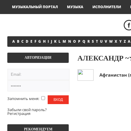
МУЗЫКАЛЬНЫЙ ПОРТАЛ
МУЗЫКА
ИСПОЛНИТЕЛИ
A
B
C
D
E
F
G
H
I
J
K
L
M
N
O
P
Q
R
S
T
U
V
W
X
Y
Z
А
АЛЕКСАНДР ~
АВТОРИЗАЦИЯ
Афганистан (
Запомнить меня:
Забыли свой пароль?
Регистрация
РЕКОМЕНДУЕМ