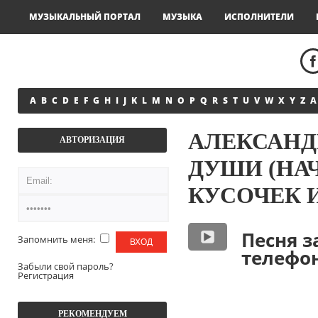
МУЗЫКАЛЬНЫЙ ПОРТАЛ
МУЗЫКА
ИСПОЛНИТЕЛИ
A
B
C
D
E
F
G
H
I
J
K
L
M
N
O
P
Q
R
S
T
U
V
W
X
Y
Z
А
АЛЕКСАНД
АВТОРИЗАЦИЯ
ДУШИ (НА
КУСОЧЕК 
Песня з
Запомнить меня:
телефона
Забыли свой пароль?
Регистрация
РЕКОМЕНДУЕМ