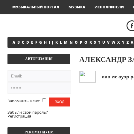
МУЗЫКАЛЬНЫЙ ПОРТАЛ
МУЗЫКА
ИСПОЛНИТЕЛИ
A
B
C
D
E
F
G
H
I
J
K
L
M
N
O
P
Q
R
S
T
U
V
W
X
Y
Z
А
АЛЕКСАНДР З
АВТОРИЗАЦИЯ
лав ис ауэр р
Запомнить меня:
Забыли свой пароль?
Регистрация
РЕКОМЕНДУЕМ