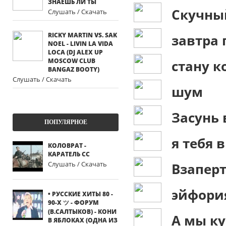
ЗНАЕШЬ ЛИ ТЫ
Скучны
Слушать / Скачать
RICKY MARTIN VS. SAK
завтра 
NOEL - LIVIN LA VIDA
LOCA (DJ ALEX UP
MOSCOW CLUB
стану к
BANGAZ BOOTY)
Слушать / Скачать
шум
Засунь 
ПОПУЛЯРНОЕ
я тебя
КОЛОВРАТ -
КАРАТЕЛЬ СС
Слушать / Скачать
Взапер
эйфори
• РУССКИЕ ХИТЫ 80 -
90-Х ツ - ФОРУМ
(В.САЛТЫКОВ) - КОНИ
А мы к
В ЯБЛОКАХ (ОДНА ИЗ