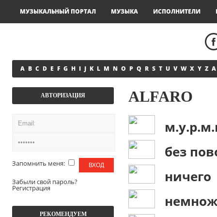
МУЗЫКАЛЬНЫЙ ПОРТАЛ
МУЗЫКА
ИСПОЛНИТЕЛИ
A
B
C
D
E
F
G
H
I
J
K
L
M
N
O
P
Q
R
S
T
U
V
W
X
Y
Z
А
ALFARO
АВТОРИЗАЦИЯ
м.у.р.м.
без пов
Запомнить меня:
ничего
Забыли свой пароль?
Регистрация
немножк
РЕКОМЕНДУЕМ