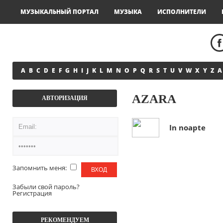
МУЗЫКАЛЬНЫЙ ПОРТАЛ
МУЗЫКА
ИСПОЛНИТЕЛИ
A
B
C
D
E
F
G
H
I
J
K
L
M
N
O
P
Q
R
S
T
U
V
W
X
Y
Z
А
AZARA
АВТОРИЗАЦИЯ
In noapte
Запомнить меня:
Забыли свой пароль?
Регистрация
РЕКОМЕНДУЕМ