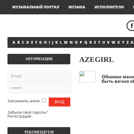
МУЗЫКАЛЬНЫЙ ПОРТАЛ
МУЗЫКА
ИСПОЛНИТЕЛИ
A
B
C
D
E
F
G
H
I
J
K
L
M
N
O
P
Q
R
S
T
U
V
W
X
Y
Z
А
AZEGIRL
АВТОРИЗАЦИЯ
Обними меня 
быть вечно 
Запомнить меня:
Забыли свой пароль?
Регистрация
РЕКОМЕНДУЕМ