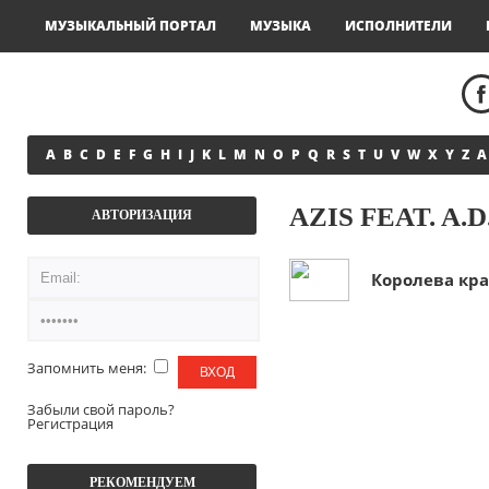
МУЗЫКАЛЬНЫЙ ПОРТАЛ
МУЗЫКА
ИСПОЛНИТЕЛИ
A
B
C
D
E
F
G
H
I
J
K
L
M
N
O
P
Q
R
S
T
U
V
W
X
Y
Z
А
AZIS FEAT. A.D
АВТОРИЗАЦИЯ
Королева кр
Запомнить меня:
Забыли свой пароль?
Регистрация
РЕКОМЕНДУЕМ