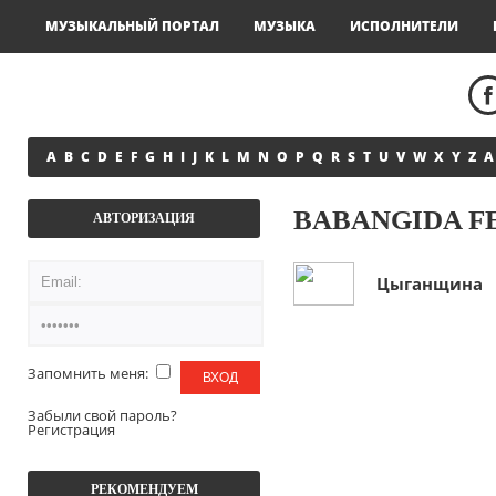
МУЗЫКАЛЬНЫЙ ПОРТАЛ
МУЗЫКА
ИСПОЛНИТЕЛИ
A
B
C
D
E
F
G
H
I
J
K
L
M
N
O
P
Q
R
S
T
U
V
W
X
Y
Z
А
BABANGIDA F
АВТОРИЗАЦИЯ
Цыганщина
Запомнить меня:
Забыли свой пароль?
Регистрация
РЕКОМЕНДУЕМ