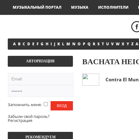
МУЗЫКАЛЬНЫЙ ПОРТАЛ
МУЗЫКА
ИСПОЛНИТЕЛИ
A
B
C
D
E
F
G
H
I
J
K
L
M
N
O
P
Q
R
S
T
U
V
W
X
Y
Z
А
BACHATA HEI
АВТОРИЗАЦИЯ
Contra El Mun
Запомнить меня:
Забыли свой пароль?
Регистрация
РЕКОМЕНДУЕМ