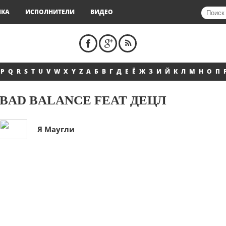
ЫКА
ИСПОЛНИТЕЛИ
ВИДЕО
P
Q
R
S
T
U
V
W
X
Y
Z
А
Б
В
Г
Д
Е
Ё
Ж
З
И
Й
К
Л
М
Н
О
П
BAD BALANCE FEAT ДЕЦЛ
Я Маугли