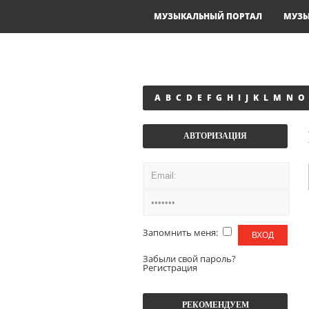
МУЗЫКАЛЬНЫЙ ПОРТАЛ
МУЗ
A
B
C
D
E
F
G
H
I
J
K
L
M
N
O
АВТОРИЗАЦИЯ
Запомнить меня:
Забыли свой пароль?
Регистрация
РЕКОМЕНДУЕМ