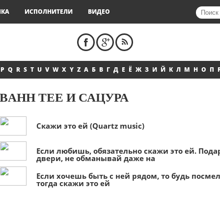
ЫКА
ИСПОЛНИТЕЛИ
ВИДЕО
P
Q
R
S
T
U
V
W
X
Y
Z
А
Б
В
Г
Д
Е
Ё
Ж
З
И
Й
К
Л
М
Н
О
П
BAHH TEE И САЦУРА
Скажи это ей (Quartz music)
Если любишь, обязательно скажи это ей. Пода
двери, не обманывай даже на
Если хочешь быть с ней рядом, то будь посмел
тогда скажи это ей