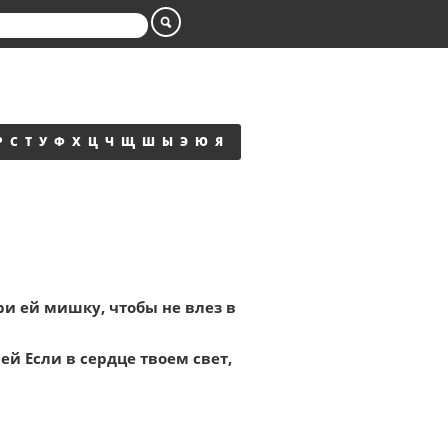
Р
С
Т
У
Ф
Х
Ц
Ч
Щ
Ш
Ы
Э
Ю
Я
ри ей мишку, чтобы не влез в
ей Если в сердце твоем свет,