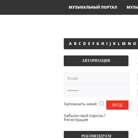
МУЗЫКАЛЬНЫЙ ПОРТАЛ
МУЗ
A
B
C
D
E
F
G
H
I
J
K
L
M
N
O
АВТОРИЗАЦИЯ
Запомнить меня:
Забыли свой пароль?
Регистрация
РЕКОМЕНДУЕМ