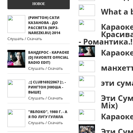
НОВОЕ
What a b
(РИНГТОН) САТИ
КАЗАНОВА - ДО
Караоке
РАССВЕТА (MP3-
Красива
NAREZKI.RU) 2014
Слушать / Скачать
- Романтика.!
Караоке 
БАНДЕРОС - КАРАОКЕ
(DJ FAVORITE OFFICIAL
RADIO EDIT)
манхет
Слушать / Скачать
эти су
.::] CLUB16922067 [::. -
РИНГТОН [НЮША -
ВЫШЕ]
Эти Сум
Слушать / Скачать
Mix)
"ЯБЛОКО", 1980 Г. - А
Караоке
Я ПО ЛУГУ ГУЛЯЛА
Слушать / Скачать
Эти Су