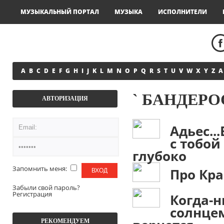
МУЗЫКАЛЬНЫЙ ПОРТАЛ
МУЗЫКА
ИСПОЛНИТЕЛИ
A
B
C
D
E
F
G
H
I
J
K
L
M
N
O
P
Q
R
S
T
U
V
W
X
Y
Z
А
` БАНДЕРО
АВТОРИЗАЦИЯ
Адьес..
с тобой
глубоко
Запомнить меня:
Про Кр
Забыли свой пароль?
Регистрация
Когда-н
солнцем
РЕКОМЕНДУЕМ