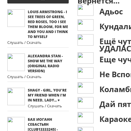
вернется…
Адьос
LOUIS ARMSTRONG - I
SEE TREES OF GREEN,
RED ROSES, TOO I SEE
Кундал
THEM BLOOM, FOR ME
AND YOU AND I THINK
TO MYSELF
Ещё чут
Слушать / Скачать
УДАЛАСЬ,
ALEXANDRA STAN -
Еще чуч
SHOW ME THE WAY
(ORIGINAL RADIO
VERSION)
Не Вспо
Слушать / Скачать
Коламби
SHAGY - GIRL, YOU'RE
MY FRIEND WHEN I'M
IN NEED, LADY... ♥
Дай пя
Слушать / Скачать
Караок
БАХ ИОГАНН
СЕБАСТЬЯН
[CLUB13333245] -