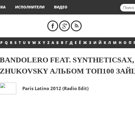
ЫКА
ИСПОЛНИТЕЛИ
ВИДЕО
P
Q
R
S
T
U
V
W
X
Y
Z
А
Б
В
Г
Д
Е
Ё
Ж
З
И
Й
К
Л
М
Н
О
П
BANDOLERO FEAT. SYNTHETICSAX, 
ZHUKOVSKY АЛЬБОМ ТОП100 ЗАЙ
Paris Latino 2012 (Radio Edit)