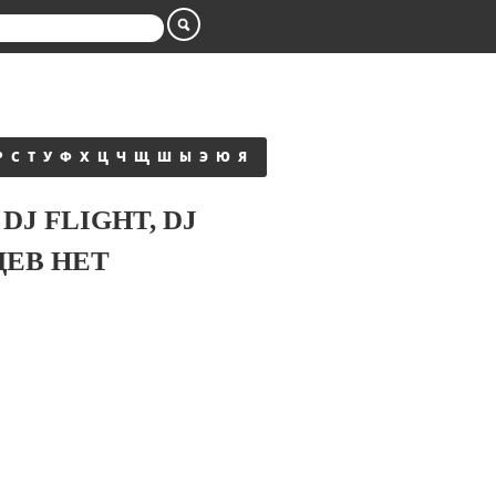
Р
С
Т
У
Ф
Х
Ц
Ч
Щ
Ш
Ы
Э
Ю
Я
DJ FLIGHT, DJ
ЦЕВ НЕТ