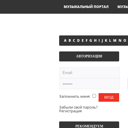
МУЗЫКАЛЬНЫЙ ПОРТАЛ
МУЗ
A
B
C
D
E
F
G
H
I
J
K
L
M
N
O
АВТОРИЗАЦИЯ
Запомнить меня:
Забыли свой пароль?
Регистрация
РЕКОМЕНДУЕМ