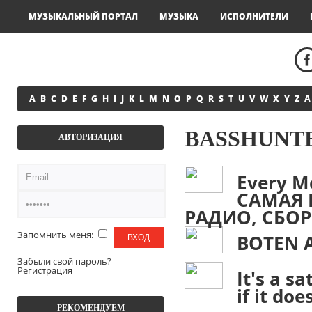
МУЗЫКАЛЬНЫЙ ПОРТАЛ
МУЗЫКА
ИСПОЛНИТЕЛИ
A
B
C
D
E
F
G
H
I
J
K
L
M
N
O
P
Q
R
S
T
U
V
W
X
Y
Z
А
BASSHUNT
АВТОРИЗАЦИЯ
Every M
САМАЯ 
РАДИО, СБО
Запомнить меня:
BOTEN 
Забыли свой пароль?
Регистрация
It's a s
if it do
РЕКОМЕНДУЕМ