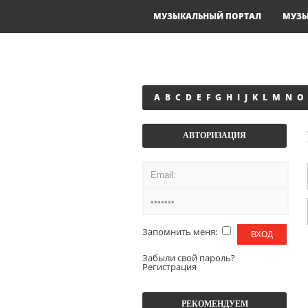
МУЗЫКАЛЬНЫЙ ПОРТАЛ
МУЗ
A
B
C
D
E
F
G
H
I
J
K
L
M
N
O
АВТОРИЗАЦИЯ
Запомнить меня:
Забыли свой пароль?
Регистрация
РЕКОМЕНДУЕМ