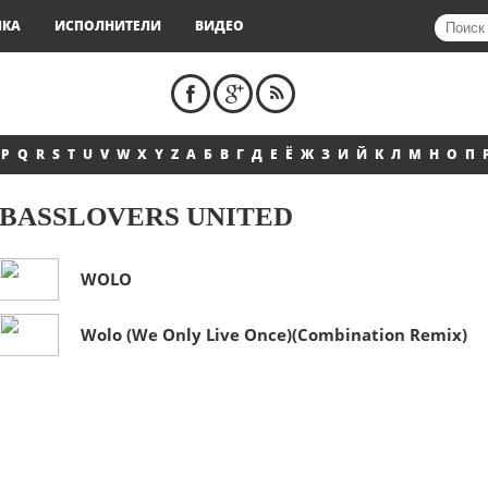
ЫКА
ИСПОЛНИТЕЛИ
ВИДЕО
P
Q
R
S
T
U
V
W
X
Y
Z
А
Б
В
Г
Д
Е
Ё
Ж
З
И
Й
К
Л
М
Н
О
П
BASSLOVERS UNITED
WOLO
Wolo (We Only Live Once)(Combination Remix)