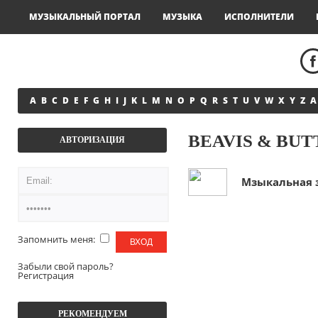
МУЗЫКАЛЬНЫЙ ПОРТАЛ
МУЗЫКА
ИСПОЛНИТЕЛИ
A
B
C
D
E
F
G
H
I
J
K
L
M
N
O
P
Q
R
S
T
U
V
W
X
Y
Z
А
BEAVIS & BUT
АВТОРИЗАЦИЯ
Mзыкальная з
Запомнить меня:
Забыли свой пароль?
Регистрация
РЕКОМЕНДУЕМ