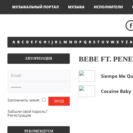
МУЗЫКАЛЬНЫЙ ПОРТАЛ
МУЗЫКА
ИСПОЛНИТЕЛИ
A
B
C
D
E
F
G
H
I
J
K
L
M
N
O
P
Q
R
S
T
U
V
W
X
Y
Z
А
BEBE FT. PEN
АВТОРИЗАЦИЯ
Siempe Me Qu
Cocaine Baby
Запомнить меня:
Забыли свой пароль?
Регистрация
РЕКОМЕНДУЕМ