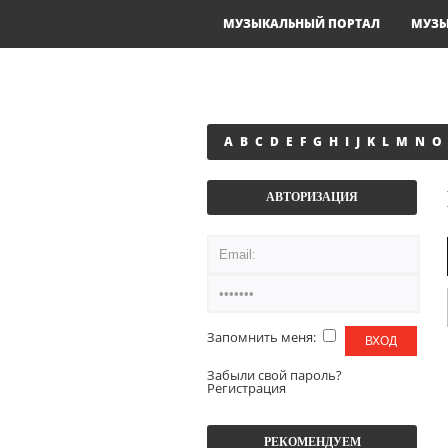
МУЗЫКАЛЬНЫЙ ПОРТАЛ
МУЗ
A
B
C
D
E
F
G
H
I
J
K
L
M
N
O
АВТОРИЗАЦИЯ
Запомнить меня:
Забыли свой пароль?
Регистрация
РЕКОМЕНДУЕМ