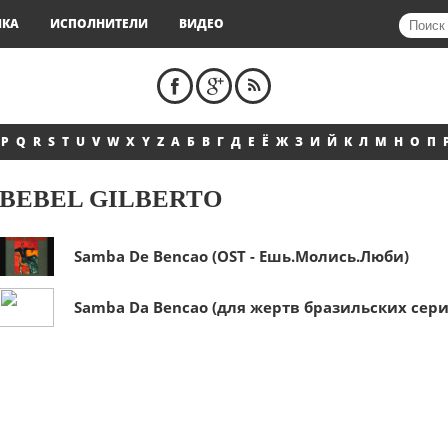
ЫКА
ИСПОЛНИТЕЛИ
ВИДЕО
P
Q
R
S
T
U
V
W
X
Y
Z
А
Б
В
Г
Д
Е
Ё
Ж
З
И
Й
К
Л
М
Н
О
П
BEBEL GILBERTO
Samba De Bencao (OST - Ешь.Молись.Люби)
Samba Da Bencao (для жертв бразильских сер