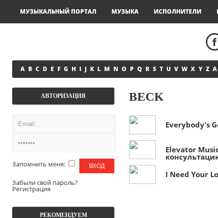
МУЗЫКАЛЬНЫЙ ПОРТАЛ
МУЗЫКА
ИСПОЛНИТЕЛИ
A
B
C
D
E
F
G
H
I
J
K
L
M
N
O
P
Q
R
S
T
U
V
W
X
Y
Z
А
BECK
АВТОРИЗАЦИЯ
Everybody's G
Elevator Mus
консультаци
Запомнить меня:
I Need Your L
Забыли свой пароль?
Регистрация
РЕКОМЕНДУЕМ