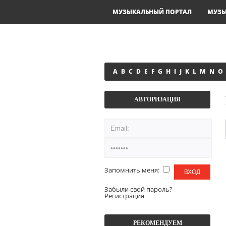
МУЗЫКАЛЬНЫЙ ПОРТАЛ
МУЗ
A
B
C
D
E
F
G
H
I
J
K
L
M
N
O
АВТОРИЗАЦИЯ
Запомнить меня:
Забыли свой пароль?
Регистрация
РЕКОМЕНДУЕМ