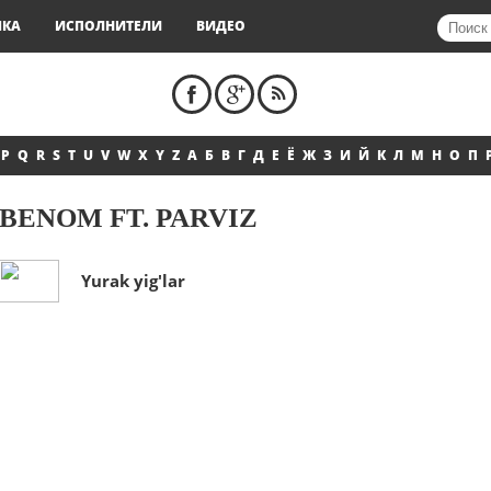
ЫКА
ИСПОЛНИТЕЛИ
ВИДЕО
P
Q
R
S
T
U
V
W
X
Y
Z
А
Б
В
Г
Д
Е
Ё
Ж
З
И
Й
К
Л
М
Н
О
П
BENOM FT. PARVIZ
Yurak yig'lar