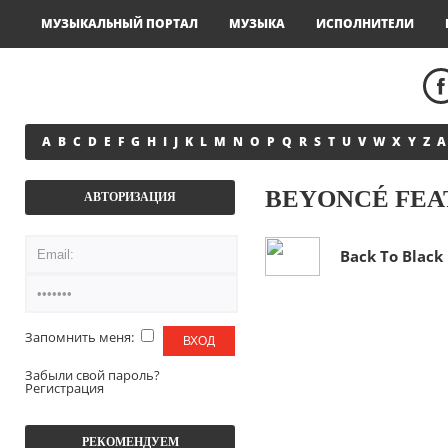
МУЗЫКАЛЬНЫЙ ПОРТАЛ
МУЗЫКА
ИСПОЛНИТЕЛИ
A
B
C
D
E
F
G
H
I
J
K
L
M
N
O
P
Q
R
S
T
U
V
W
X
Y
Z
А
BEYONCÉ FEAT
АВТОРИЗАЦИЯ
Back To Black
Запомнить меня:
Забыли свой пароль?
Регистрация
РЕКОМЕНДУЕМ