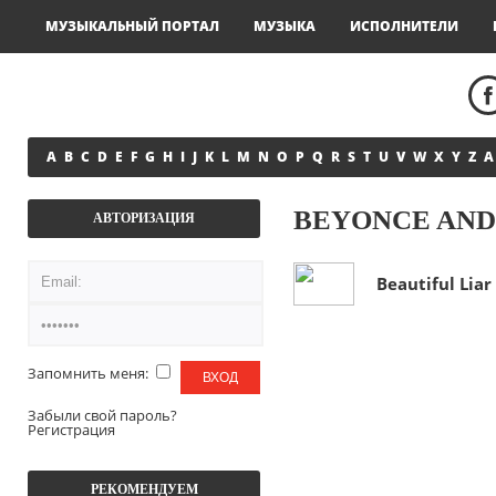
МУЗЫКАЛЬНЫЙ ПОРТАЛ
МУЗЫКА
ИСПОЛНИТЕЛИ
A
B
C
D
E
F
G
H
I
J
K
L
M
N
O
P
Q
R
S
T
U
V
W
X
Y
Z
А
BEYONCE AND
АВТОРИЗАЦИЯ
Beautiful Liar
Запомнить меня:
Забыли свой пароль?
Регистрация
РЕКОМЕНДУЕМ