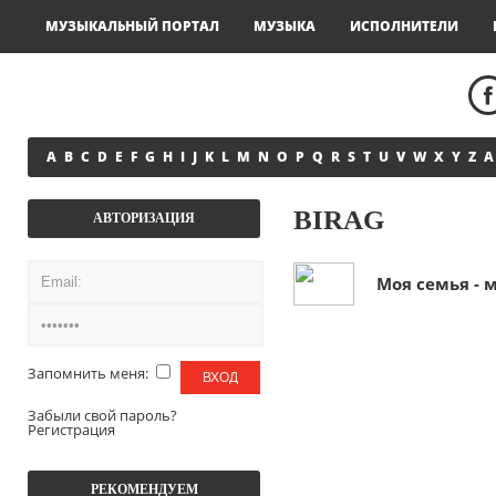
МУЗЫКАЛЬНЫЙ ПОРТАЛ
МУЗЫКА
ИСПОЛНИТЕЛИ
A
B
C
D
E
F
G
H
I
J
K
L
M
N
O
P
Q
R
S
T
U
V
W
X
Y
Z
А
BIRAG
АВТОРИЗАЦИЯ
Моя семья -
Запомнить меня:
Забыли свой пароль?
Регистрация
РЕКОМЕНДУЕМ