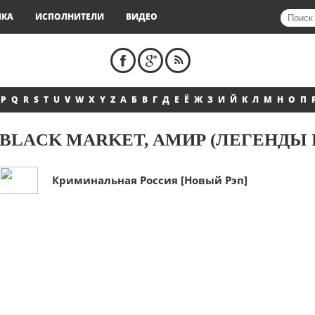
ЫКА
ИСПОЛНИТЕЛИ
ВИДЕО
P
Q
R
S
T
U
V
W
X
Y
Z
А
Б
В
Г
Д
Е
Ё
Ж
З
И
Й
К
Л
М
Н
О
П
BLACK MARKET, АМИР (ЛЕГЕНДЫ 
Криминальная Россия [Новый Рэп]