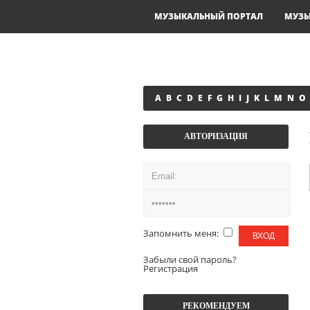
МУЗЫКАЛЬНЫЙ ПОРТАЛ
МУЗ
A
B
C
D
E
F
G
H
I
J
K
L
M
N
O
АВТОРИЗАЦИЯ
Запомнить меня:
Забыли свой пароль?
Регистрация
РЕКОМЕНДУЕМ