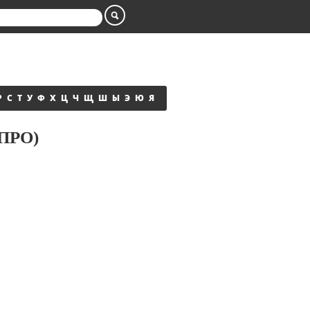
Р
С
Т
У
Ф
Х
Ц
Ч
Щ
Ш
Ы
Э
Ю
Я
ПРО)