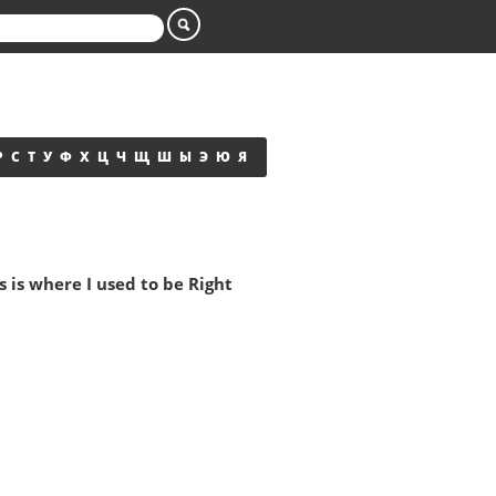
Р
С
Т
У
Ф
Х
Ц
Ч
Щ
Ш
Ы
Э
Ю
Я
is where I used to be Right