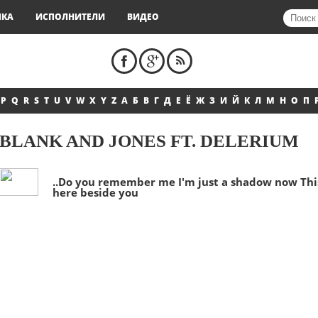
ЫКА
ИСПОЛНИТЕЛИ
ВИДЕО
P
Q
R
S
T
U
V
W
X
Y
Z
А
Б
В
Г
Д
Е
Ё
Ж
З
И
Й
К
Л
М
Н
О
П
BLANK AND JONES FT. DELERIUM
..Do you remember me I'm just a shadow now This 
here beside you