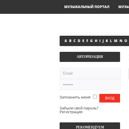
МУЗЫКАЛЬНЫЙ ПОРТАЛ
МУЗ
A
B
C
D
E
F
G
H
I
J
K
L
M
N
O
АВТОРИЗАЦИЯ
Запомнить меня:
Забыли свой пароль?
Регистрация
РЕКОМЕНДУЕМ