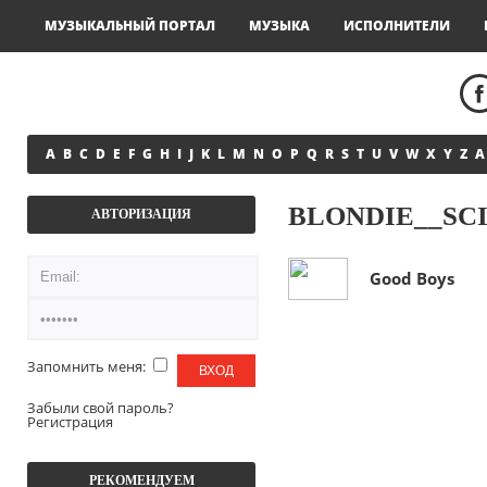
МУЗЫКАЛЬНЫЙ ПОРТАЛ
МУЗЫКА
ИСПОЛНИТЕЛИ
A
B
C
D
E
F
G
H
I
J
K
L
M
N
O
P
Q
R
S
T
U
V
W
X
Y
Z
А
BLONDIE__SCI
АВТОРИЗАЦИЯ
Good Boys
Запомнить меня:
Забыли свой пароль?
Регистрация
РЕКОМЕНДУЕМ