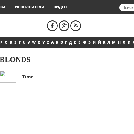
ЫКА
ИСПОЛНИТЕЛИ
ВИДЕО
P
Q
R
S
T
U
V
W
X
Y
Z
А
Б
В
Г
Д
Е
Ё
Ж
З
И
Й
К
Л
М
Н
О
П
BLONDS
Time