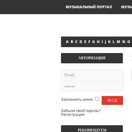
МУЗЫКАЛЬНЫЙ ПОРТАЛ
МУЗ
A
B
C
D
E
F
G
H
I
J
K
L
M
N
O
АВТОРИЗАЦИЯ
Запомнить меня:
Забыли свой пароль?
Регистрация
РЕКОМЕНДУЕМ