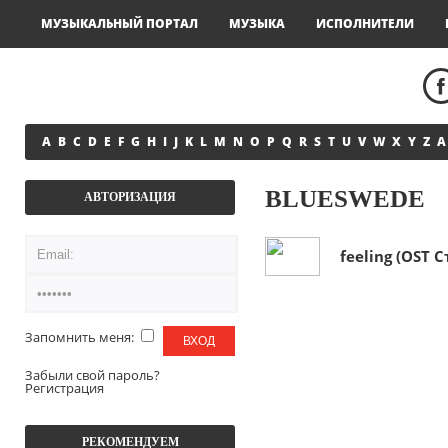
МУЗЫКАЛЬНЫЙ ПОРТАЛ
МУЗЫКА
ИСПОЛНИТЕЛИ
A
B
C
D
E
F
G
H
I
J
K
L
M
N
O
P
Q
R
S
T
U
V
W
X
Y
Z
А
BLUESWEDE
АВТОРИЗАЦИЯ
feeling (OST 
Запомнить меня:
Забыли свой пароль?
Регистрация
РЕКОМЕНДУЕМ