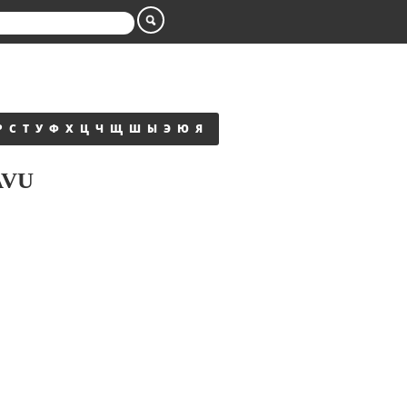
Р
С
Т
У
Ф
Х
Ц
Ч
Щ
Ш
Ы
Э
Ю
Я
AVU