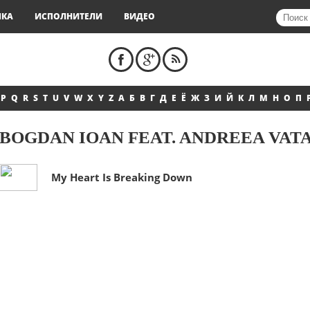
ЫКА
ИСПОЛНИТЕЛИ
ВИДЕО
P
Q
R
S
T
U
V
W
X
Y
Z
А
Б
В
Г
Д
Е
Ё
Ж
З
И
Й
К
Л
М
Н
О
П
BOGDAN IOAN FEAT. ANDREEA VAT
My Heart Is Breaking Down