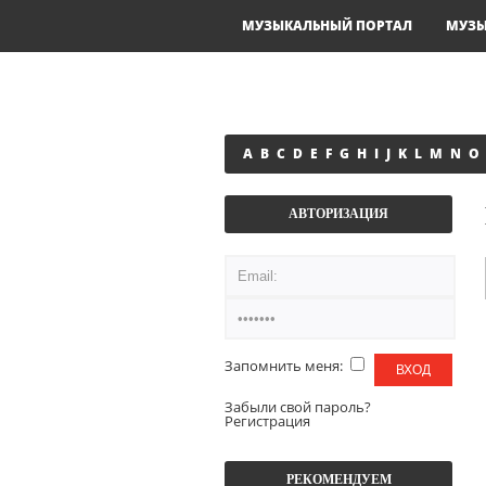
МУЗЫКАЛЬНЫЙ ПОРТАЛ
МУЗ
A
B
C
D
E
F
G
H
I
J
K
L
M
N
O
АВТОРИЗАЦИЯ
Запомнить меня:
Забыли свой пароль?
Регистрация
РЕКОМЕНДУЕМ