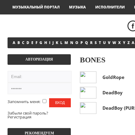
МУЗЫКАЛЬНЫЙ ПОРТАЛ
МУЗЫКА
ИСПОЛНИТЕЛИ
A
B
C
D
E
F
G
H
I
J
K
L
M
N
O
P
Q
R
S
T
U
V
W
X
Y
Z
А
BONES
АВТОРИЗАЦИЯ
GoldRope
DeadBoy
Запомнить меня:
DeadBoy (PUR
Забыли свой пароль?
Регистрация
РЕКОМЕНДУЕМ