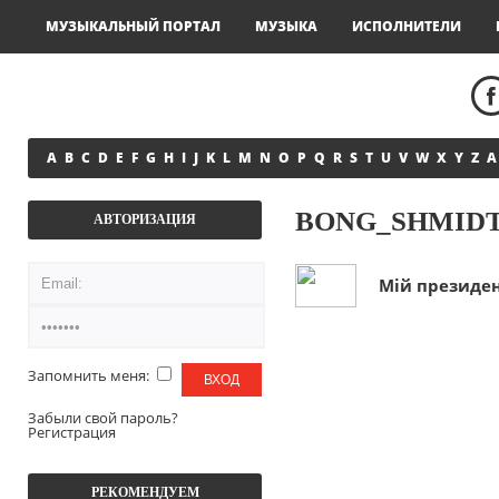
МУЗЫКАЛЬНЫЙ ПОРТАЛ
МУЗЫКА
ИСПОЛНИТЕЛИ
A
B
C
D
E
F
G
H
I
J
K
L
M
N
O
P
Q
R
S
T
U
V
W
X
Y
Z
А
BONG_SHMID
АВТОРИЗАЦИЯ
Мій президен
Запомнить меня:
Забыли свой пароль?
Регистрация
РЕКОМЕНДУЕМ