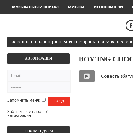
МУЗЫКАЛЬНЫЙ ПОРТАЛ
МУЗЫКА
ИСПОЛНИТЕЛИ
A
B
C
D
E
F
G
H
I
J
K
L
M
N
O
P
Q
R
S
T
U
V
W
X
Y
Z
А
BOY'ING СН
АВТОРИЗАЦИЯ
Совесть (батл
Запомнить меня:
Забыли свой пароль?
Регистрация
РЕКОМЕНДУЕМ