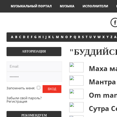
МУЗЫКАЛЬНЫЙ ПОРТАЛ
МУЗЫКА
ИСПОЛНИТЕЛИ
A
B
C
D
E
F
G
H
I
J
K
L
M
N
O
P
Q
R
S
T
U
V
W
X
Y
Z
А
"БУДДИЙС
АВТОРИЗАЦИЯ
Маха м
Мантра
Запомнить меня:
Om man
Забыли свой пароль?
Регистрация
Сутра С
РЕКОМЕНДУЕМ