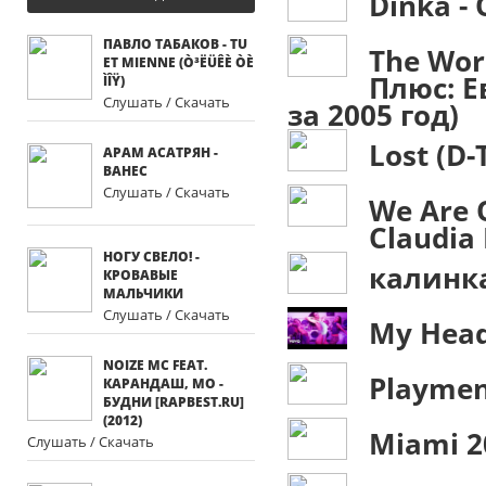
Dinka -
ПАВЛО ТАБАКОВ - TU
The Wor
ET MIENNE (Ò³ËÜÊÈ ÒÈ
Плюс: Е
ÌÎŸ)
Слушать / Скачать
за 2005 год)
Lost (D-
АРАМ АСАТРЯН -
ВАНЕС
Слушать / Скачать
We Are O
Claudia 
НОГУ СВЕЛО! -
калинк
КРОВАВЫЕ
МАЛЬЧИКИ
Слушать / Скачать
My Head 
NOIZE MC FEAT.
Playmen
КАРАНДАШ, MO -
БУДНИ [RAPBEST.RU]
(2012)
Miami 2
Слушать / Скачать