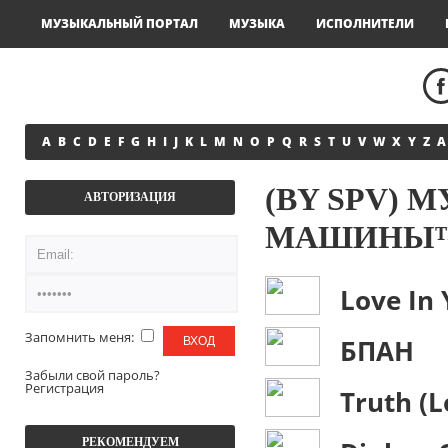
МУЗЫКАЛЬНЫЙ ПОРТАЛ
МУЗЫКА
ИСПОЛНИТЕЛИ
A
B
C
D
E
F
G
H
I
J
K
L
M
N
O
P
Q
R
S
T
U
V
W
X
Y
Z
А
(BY SPV) 
АВТОРИЗАЦИЯ
МАШИНЫ
Love In 
Запомнить меня:
БПАН
Забыли свой пароль?
Регистрация
Truth (L
РЕКОМЕНДУЕМ