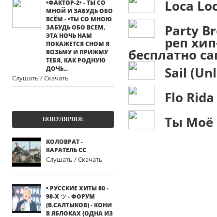
Loca Lo
•ФАКТОР-2• - ТЫ СО
МНОЙ И ЗАБУДЬ ОБО
ВСЁМ - •ТЫ СО МНОЮ
Party Br
ЗАБУДЬ ОБО ВСЕМ,
ЭТА НОЧЬ НАМ
реп хип
ПОКАЖЕТСЯ СНОМ Я
бесплатно с
ВОЗЬМУ И ПРИЖМУ
ТЕБЯ, КАК РОДНУЮ
Sail (Un
ДОЧЬ...
Слушать / Скачать
Flo Rida
Ты Моё 
ПОПУЛЯРНОЕ
КОЛОВРАТ -
КАРАТЕЛЬ СС
Слушать / Скачать
• РУССКИЕ ХИТЫ 80 -
90-Х ツ - ФОРУМ
(В.САЛТЫКОВ) - КОНИ
В ЯБЛОКАХ (ОДНА ИЗ