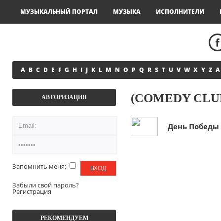
МУЗЫКАЛЬНЫЙ ПОРТАЛ
МУЗЫКА
ИСПОЛНИТЕЛИ
A
B
C
D
E
F
G
H
I
J
K
L
M
N
O
P
Q
R
S
T
U
V
W
X
Y
Z
А
(COMEDY CLU
АВТОРИЗАЦИЯ
День Победы
Запомнить меня:
Забыли свой пароль?
Регистрация
РЕКОМЕНДУЕМ