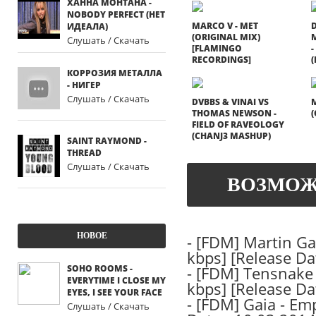
ХАННА МОНТАНА -
NOBODY PERFECT (НЕТ
MARCO V - MET
D
ИДЕАЛА)
(ORIGINAL MIX)
Слушать / Скачать
[FLAMINGO
-
RECORDINGS]
(
КОРРОЗИЯ МЕТАЛЛА
- НИГЕР
Слушать / Скачать
DVBBS & VINAI VS
M
THOMAS NEWSON -
(
FIELD OF RAVEOLOGY
(CHANJ3 MASHUP)
SAINT RAYMOND -
THREAD
Слушать / Скачать
ВОЗМОЖ
НОВОЕ
-
[FDM] Martin Gar
kbps] [Release Da
SOHO ROOMS -
-
[FDM] Tensnake f
EVERYTIME I CLOSE MY
kbps] [Release Da
EYES, I SEE YOUR FACE
-
[FDM] Gaia - Emp
Слушать / Скачать