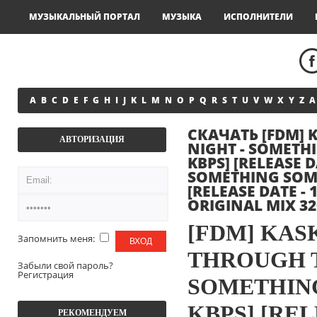
МУЗЫКАЛЬНЫЙ ПОРТАЛ
МУЗЫКА
ИСПОЛНИТЕЛИ
A
B
C
D
E
F
G
H
I
J
K
L
M
N
O
P
Q
R
S
T
U
V
W
X
Y
Z
А
СКАЧАТЬ [FDM] K
АВТОРИЗАЦИЯ
NIGHT - SOMETH
KBPS] [RELEASE D
SOMETHING SOME
[RELEASE DATE -
ORIGINAL MIX 32
[FDM] KASK
Запомнить меня:
THROUGH T
Забыли свой пароль?
Регистрация
SOMETHING
KBPS] [RELE
РЕКОМЕНДУЕМ