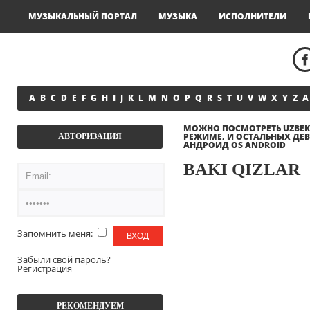
МУЗЫКАЛЬНЫЙ ПОРТАЛ
МУЗЫКА
ИСПОЛНИТЕЛИ
A
B
C
D
E
F
G
H
I
J
K
L
M
N
O
P
Q
R
S
T
U
V
W
X
Y
Z
А
МОЖНО ПОСМОТРЕТЬ UZBEK Q
РЕЖИМЕ, И ОСТАЛЬНЫХ ДЕВ
АВТОРИЗАЦИЯ
АНДРОИД OS ANDROID
BAKI QIZLAR
Запомнить меня:
Забыли свой пароль?
Регистрация
РЕКОМЕНДУЕМ